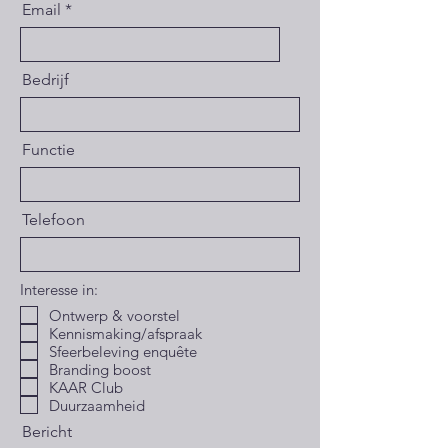
Email
Bedrijf
Functie
Telefoon
Interesse in:
Ontwerp & voorstel
Kennismaking/afspraak
Sfeerbeleving enquête
Branding boost
KAAR Club
Duurzaamheid
Bericht