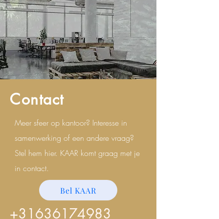
Contact
Meer sfeer op kantoor? Interesse in
samenwerking of een andere vraag?
Stel hem hier. KAAR komt graag met je
in contact.
Bel KAAR
+31636174983